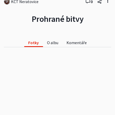
KČT Neratovice
0
Prohrané bitvy
Fotky
O albu
Komentáře