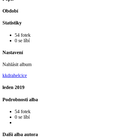
Období
Statistiky
54 fotek
0 se líbí
Nastavení
Nahlásit album
kkdrahelcice
leden 2019
Podrobnosti alba
54 fotek
0 se líbí
Další alba autora