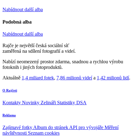
Nabídnout další alba
Podobná alba
Nabídnout další alba
Rajče je největší česká sociální síť
zaměřená na sdílení fotografií a videí.
Nabízí neomezený prostor zdarma, snadnou a rychlou výrobu
fotoknih i jiných fotoproduktů.
Aktuálně
1,4 miliard fotek
,
7,86 milionů videí
a
1,42 milionů lidí
.
O Rajčeti
Kontakty
Novinky
Zelináři
Statistiky DSA
Reklama
Zajímavé fotky
Album do stránek
API pro vývojáře
Měření
návštěvnosti
Seznam cookies