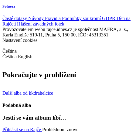
Podpora
Časté dotazy
Návody
Pravidla
Podmínky soukromí
GDPR
Děti na
Rajčeti
Hlášení závadných fotek
Provozovatelem webu rajce.idnes.cz je společnost MAFRA, a. s.,
Karla Engliše 519/11, Praha 5, 150 00, IČO: 45313351
Nastavení cookies
|
Čeština
Čeština
English
Pokračujte v prohlížení
Další alba od kkdrahelcice
Podobná alba
Jestli se vám album líbí…
Přihlásit se na Rajče
Prohlédnout znovu