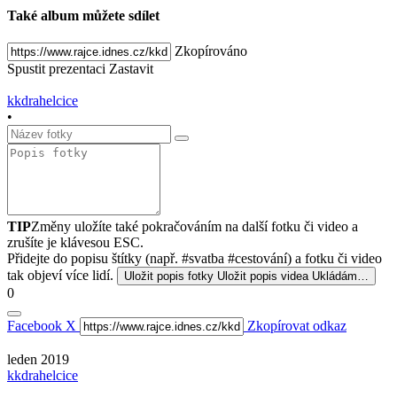
Také album můžete sdílet
Zkopírováno
Spustit prezentaci
Zastavit
kkdrahelcice
•
TIP
Změny uložíte také pokračováním na další fotku či video a
zrušíte je klávesou ESC.
Přidejte do popisu štítky (např. #svatba #cestování) a fotku či video
tak objeví více lidí.
Uložit popis fotky
Uložit popis videa
Ukládám…
0
Facebook
X
Zkopírovat odkaz
leden 2019
kkdrahelcice