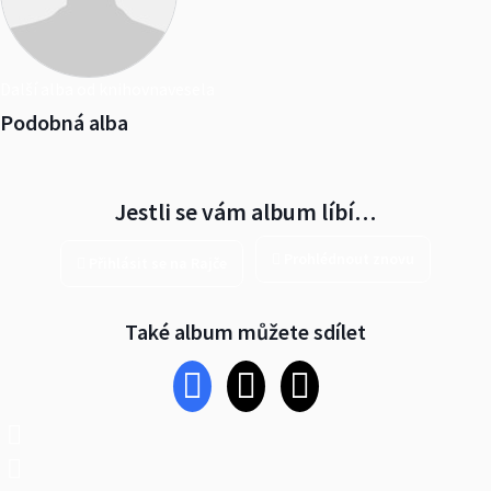
Další alba od knihovnavesela
Podobná alba
Jestli se vám album líbí…
Prohlédnout znovu
Přihlásit se na Rajče
Také album můžete sdílet