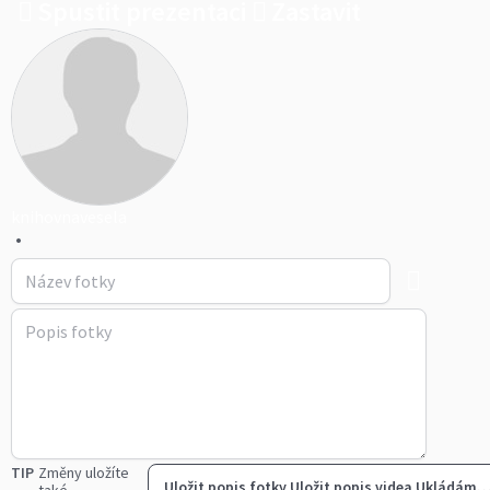
Spustit prezentaci
Zastavit
knihovnavesela
•
TIP
Změny uložíte
Uložit popis fotky
Uložit popis videa
Ukládám