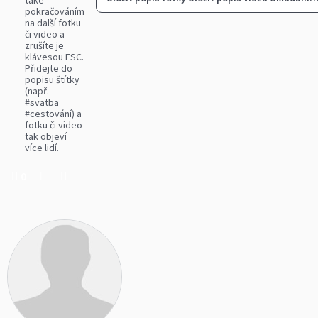
také
pokračováním
na další fotku
či video a
zrušíte je
klávesou ESC.
Přidejte do
popisu štítky
(např.
#svatba
#cestování) a
fotku či video
tak objeví
více lidí.
0