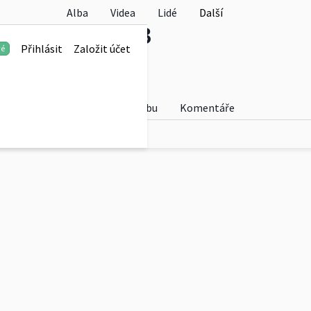
Alba
Videa
Lidé
Další
es Svitavy 2023
Přihlásit
Založit účet
vé
Fotky
O albu
Komentáře