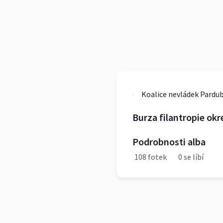
Koalice nevládek Pardubi
Burza filantropie okr
Podrobnosti alba
108 fotek
0 se líbí