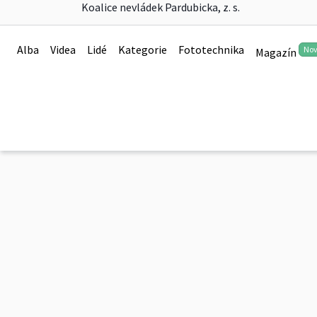
Koalice nevládek Pardubicka, z. s.
Burza filantropie okr
Alba
Videa
Lidé
Kategorie
Fototechnika
No
Magazín
0
Burza filantropie okres Svitavy 2023
0