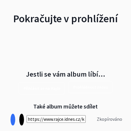
Pokračujte v prohlížení
Jestli se vám album líbí…
Prohlédnout znovu
Přihlásit se na Rajče
Také album můžete sdílet
Zkopírováno