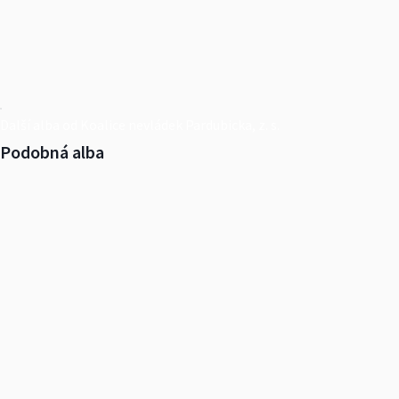
Další alba od Koalice nevládek Pardubicka, z. s.
Podobná alba