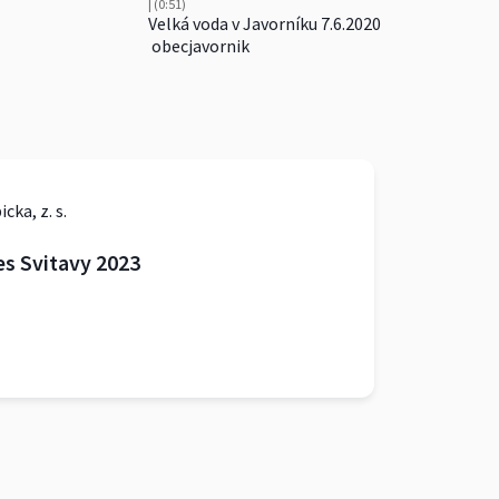
| (0:51)
Velká voda v Javorníku 7.6.2020
obecjavornik
cka, z. s.
es Svitavy 2023