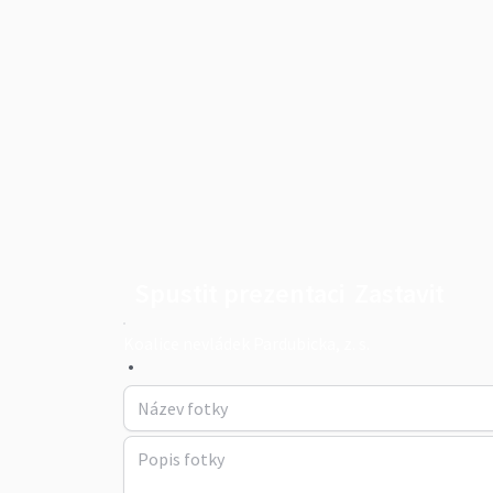
Spustit prezentaci
Zastavit
Koalice nevládek Pardubicka, z. s.
•