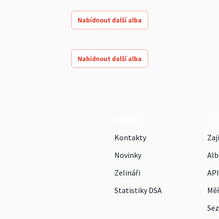
Nabídnout další alba
Nabídnout další alba
O Rajčeti
Re
Kontakty
Zaj
Novinky
Alb
Zelináři
API
Statistiky DSA
Měř
Sez