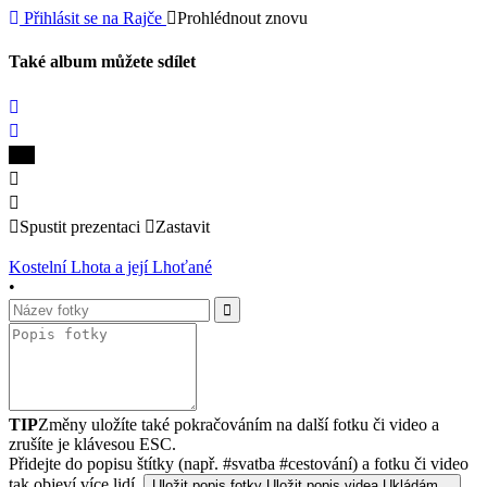
Přihlásit se na Rajče
Prohlédnout znovu
Také album můžete sdílet
Spustit prezentaci
Zastavit
Kostelní Lhota a její Lhoťané
•
TIP
Změny uložíte také pokračováním na další fotku či video a
zrušíte je klávesou ESC.
Přidejte do popisu štítky (např. #svatba #cestování) a fotku či video
tak objeví více lidí.
Uložit popis fotky
Uložit popis videa
Ukládám…