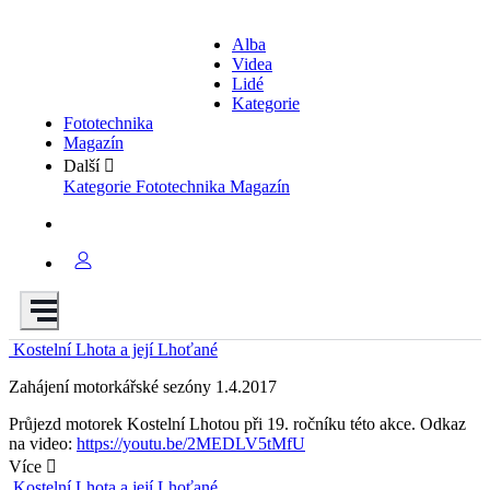
Alba
Videa
Lidé
Kategorie
Fototechnika
Magazín
Další
Kategorie
Fototechnika
Magazín
Kostelní Lhota a její Lhoťané
Zahájení motorkářské sezóny 1.4.2017
Průjezd motorek Kostelní Lhotou při 19. ročníku této akce. Odkaz
na video:
https://youtu.be/2MEDLV5tMfU
Více
Kostelní Lhota a její Lhoťané