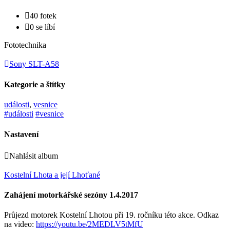
40 fotek
0 se líbí
Fototechnika
Sony SLT-A58
Kategorie a štítky
události
,
vesnice
#události
#vesnice
Nastavení
Nahlásit album
Kostelní Lhota a její Lhoťané
Zahájení motorkářské sezóny 1.4.2017
Průjezd motorek Kostelní Lhotou při 19. ročníku této akce. Odkaz
na video:
https://youtu.be/2MEDLV5tMfU