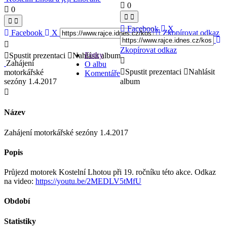
0
0
Facebook
X
Facebook
X
Zkopírovat odkaz
Zkopírovat odkaz
Fotky
Spustit prezentaci
Nahlásit album
Zahájení
O albu
Spustit prezentaci
Nahlásit
motorkářské
Komentáře
sezóny 1.4.2017
album
Název
Zahájení motorkářské sezóny 1.4.2017
Popis
Průjezd motorek Kostelní Lhotou při 19. ročníku této akce. Odkaz
na video:
https://youtu.be/2MEDLV5tMfU
Období
Statistiky