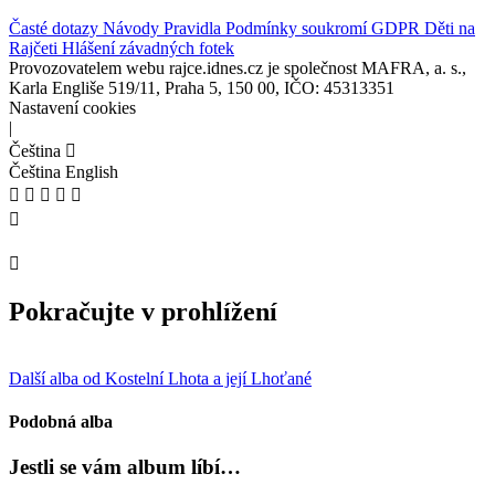
Časté dotazy
Návody
Pravidla
Podmínky soukromí
GDPR
Děti na
Rajčeti
Hlášení závadných fotek
Provozovatelem webu rajce.idnes.cz je společnost MAFRA, a. s.,
Karla Engliše 519/11, Praha 5, 150 00, IČO: 45313351
Nastavení cookies
|
Čeština
Čeština
English
Pokračujte v prohlížení
Další alba od Kostelní Lhota a její Lhoťané
Podobná alba
Jestli se vám album líbí…