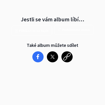
Jestli se vám album líbí…
Prohlédnout znovu
Přihlásit se na Rajče
Také album můžete sdílet