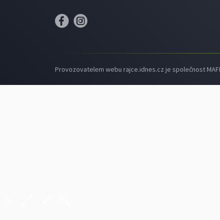
Provozovatelem webu rajce.idnes.cz je společnost MAFRA,