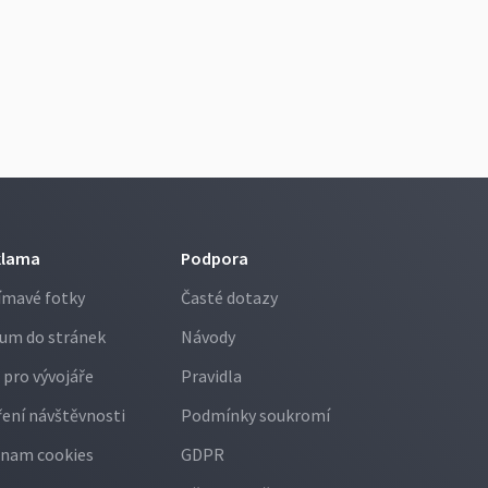
klama
Podpora
ímavé fotky
Časté dotazy
um do stránek
Návody
 pro vývojáře
Pravidla
ení návštěvnosti
Podmínky soukromí
nam cookies
GDPR