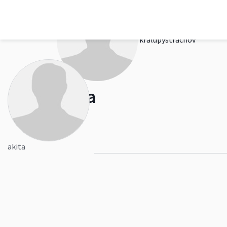
kralupystrachov
akita
0
akita