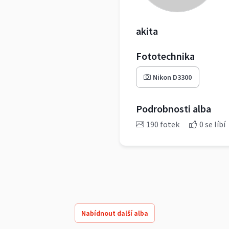
akita
Fototechnika
Nikon D3300
Podrobnosti alba
190 fotek
0 se líbí
Nabídnout další alba