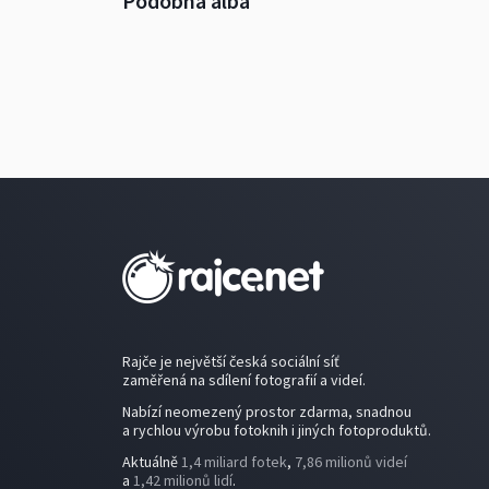
Podobná alba
Rajče je největší česká sociální síť
zaměřená na sdílení fotografií a videí.
Nabízí neomezený prostor zdarma, snadnou
a rychlou výrobu fotoknih i jiných fotoproduktů.
Aktuálně
1,4 miliard fotek
,
7,86 milionů videí
a
1,42 milionů lidí
.