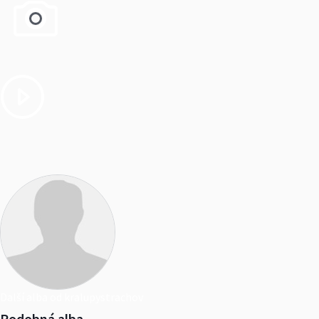
Další alba od kralupystrachov
Podobná alba