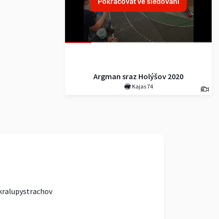
Pokračovat ve sledování
Argman sraz Holýšov 2020
Kajas 74
kralupystrachov