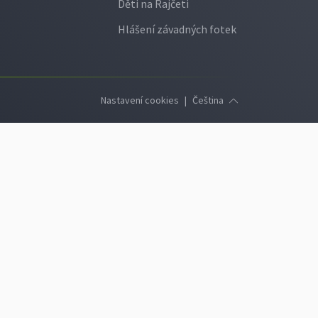
Děti na Rajčeti
Hlášení závadných fotek
Nastavení cookies
|
Čeština