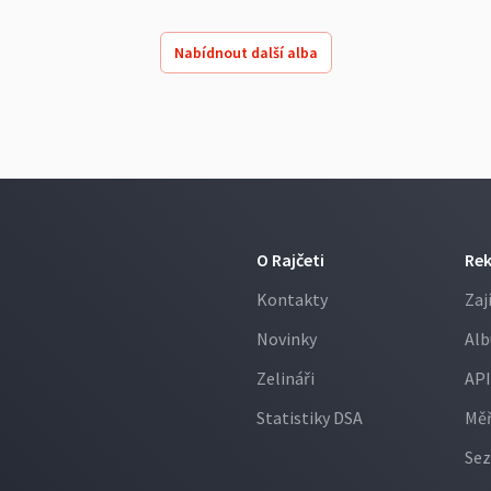
Nabídnout další alba
O Rajčeti
Re
Kontakty
Zaj
Novinky
Alb
Zelináři
API
Statistiky DSA
Měř
Sez