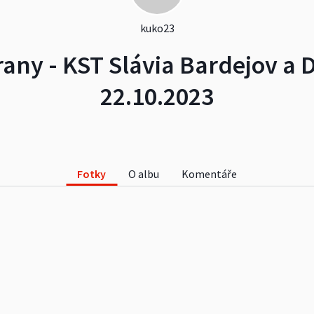
kuko23
rany - KST Slávia Bardejov a 
22.10.2023
Fotky
O albu
Komentáře