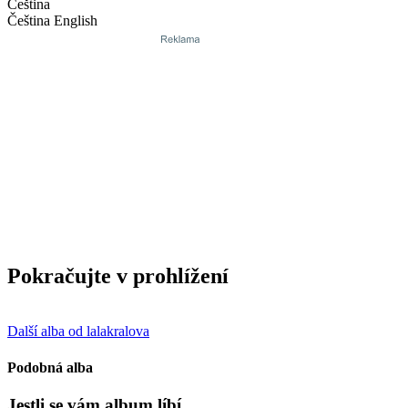
Čeština
Čeština
English
Pokračujte v prohlížení
Další alba od lalakralova
Podobná alba
Jestli se vám album líbí…