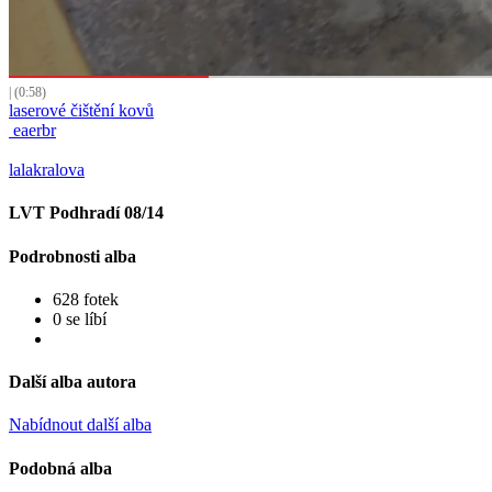
| (0:58)
laserové čištění kovů
eaerbr
lalakralova
LVT Podhradí 08/14
Podrobnosti alba
628 fotek
0 se líbí
Další alba autora
Nabídnout další alba
Podobná alba