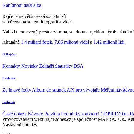
Nabídnout další alba
Rajče je největší česká sociální síť
zaměřená na sdílení fotografií a videí.
Nabízí neomezený prostor zdarma, snadnou a rychlou výrobu fotoknih
Aktuálně
1,4 miliard fotek
,
7,86 milionů videí
a
1,42 milionů lidí
.
O Rajčeti
Kontakty
Novinky
Zelináři
Statistiky DSA
Reklama
Zajímavé fotky
Album do stránek
API pro vývojáře
Měření návštěvno
Podpora
Časté dotazy
Návody
Pravidla
Podmínky soukromí
GDPR
Děti na R
Provozovatelem webu rajce.idnes.cz je společnost MAFRA, a. s., Ka
Nastavení cookies
|