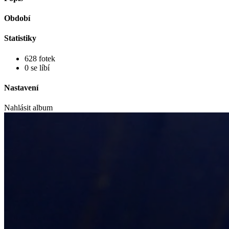
Období
Statistiky
628 fotek
0 se líbí
Nastavení
Nahlásit album