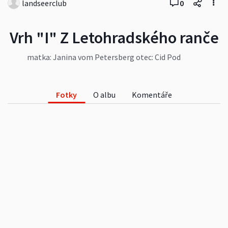
landseerclub
0
Vrh "I" Z Letohradského ranče
matka: Janina vom Petersberg otec: Cid Pod
Svatou horou datum kontroly: 10.7.2019
www.landseerclub.cz
Fotky
O albu
Komentáře