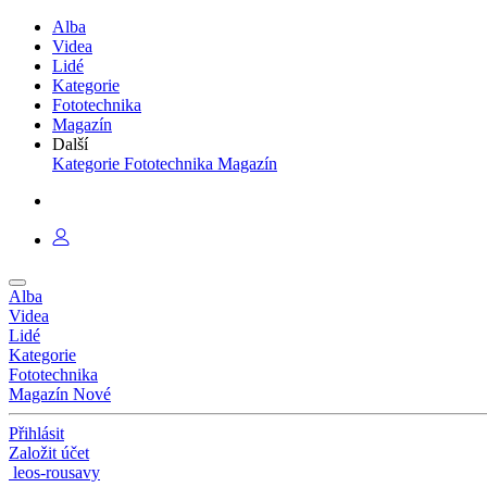
Alba
Videa
Lidé
Kategorie
Fototechnika
Magazín
Další
Kategorie
Fototechnika
Magazín
Alba
Videa
Lidé
Kategorie
Fototechnika
Magazín
Nové
Přihlásit
Založit účet
leos-rousavy