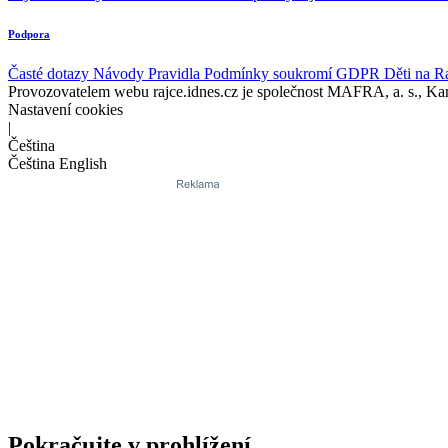
Podpora
Časté dotazy
Návody
Pravidla
Podmínky soukromí
GDPR
Děti na R
Provozovatelem webu rajce.idnes.cz je společnost MAFRA, a. s., Ka
Nastavení cookies
|
Čeština
Čeština
English
Pokračujte v prohlížení