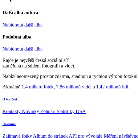
Další alba autora
Nabídnout další alba
Podobná alba
Nabídnout další alba
Rajče je největší česká sociální síť
zaměřená na sdílení fotografií a videí.
Nabízí neomezený prostor zdarma, snadnou a rychlou výrobu fotoknih
Aktuálně
1,4 miliard fotek
,
7,86 milionů videí
a
1,42 milionů lidí
.
O Rajčeti
Kontakty
Novinky
Zelináři
Statistiky DSA
Reklama
Zajímavé fotky
Album do stránek
API pro vývojáře
Měření návštěvno