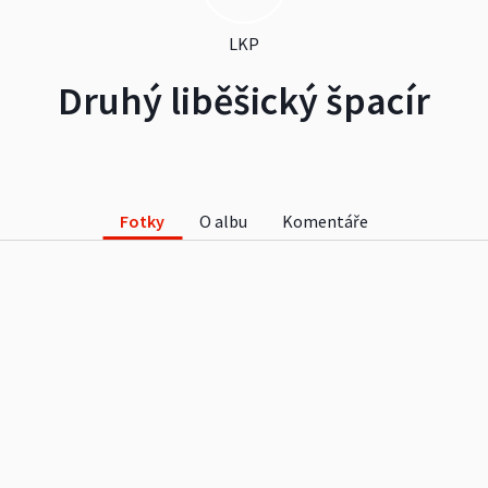
LKP
Druhý liběšický špacír
Fotky
O albu
Komentáře