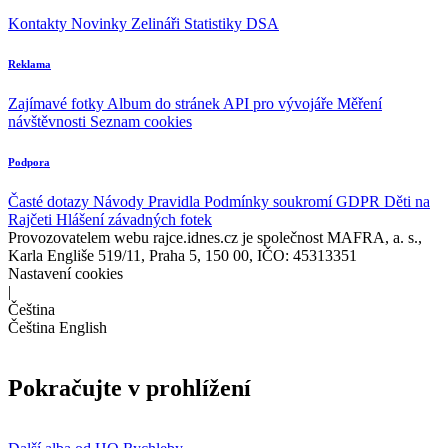
Kontakty
Novinky
Zelináři
Statistiky DSA
Reklama
Zajímavé fotky
Album do stránek
API pro vývojáře
Měření
návštěvnosti
Seznam cookies
Podpora
Časté dotazy
Návody
Pravidla
Podmínky soukromí
GDPR
Děti na
Rajčeti
Hlášení závadných fotek
Provozovatelem webu rajce.idnes.cz je společnost MAFRA, a. s.,
Karla Engliše 519/11, Praha 5, 150 00, IČO: 45313351
Nastavení cookies
|
Čeština
Čeština
English
Pokračujte v prohlížení