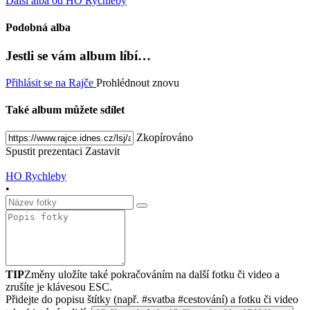
Další alba od HO Rychleby
Podobná alba
Jestli se vám album líbí…
Přihlásit se na Rajče
Prohlédnout znovu
Také album můžete sdílet
Zkopírováno
Spustit prezentaci
Zastavit
HO Rychleby
•
TIP
Změny uložíte také pokračováním na další fotku či video a
zrušíte je klávesou ESC.
Přidejte do popisu štítky (např. #svatba #cestování) a fotku či video