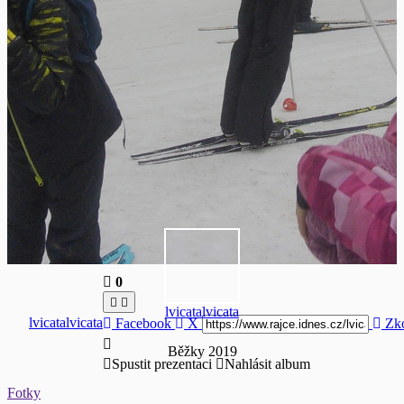
0
lvicatalvicata
lvicatalvicata
Facebook
X
Zko
Běžky 2019
Spustit prezentaci
Nahlásit album
Fotky