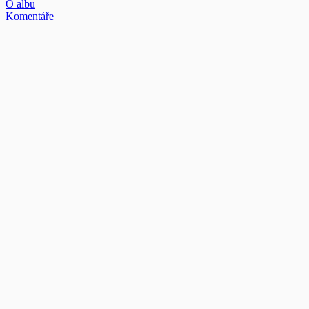
O albu
Komentáře