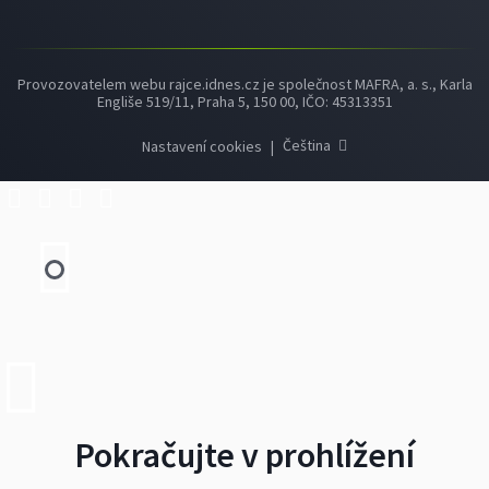
Provozovatelem webu rajce.idnes.cz je společnost MAFRA, a. s., Karla
Engliše 519/11, Praha 5, 150 00, IČO: 45313351
Čeština
Nastavení cookies
|
Pokračujte v prohlížení