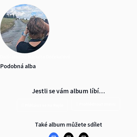
Další alba od Markéta Dočekalová
Podobná alba
Jestli se vám album líbí…
Prohlédnout znovu
Přihlásit se na Rajče
Také album můžete sdílet