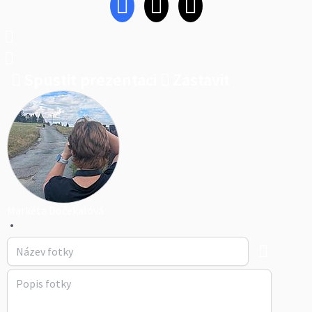
Spustit prezentaci
Zastavit
Markéta Dočekalová
•