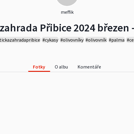
meffik
 zahrada Přibice 2024 březen -
tickazahradapribice
#cykasy
#olivovníky
#olivovník
#palma
#ce
kovník
#datle
#zahradnictví
#zahradniceni
#trachycarpus
#myg
Fotky
O albu
Komentáře