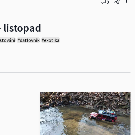
0
 listopad
stování
#datlovník
#exotika
arden
#garden
#garten
#cykas