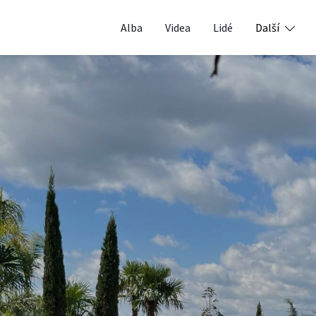
Alba
Videa
Lidé
Další