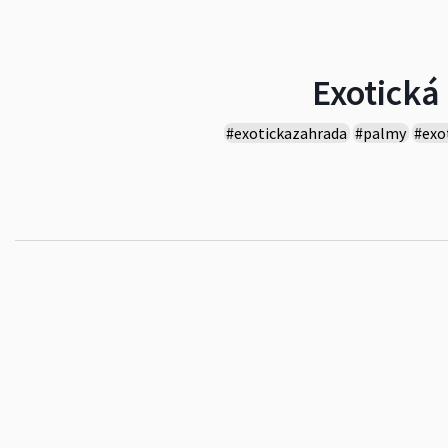
Exotická
#exotickazahrada
#palmy
#exo
#zahrada
#kaktus
#přibice
#fí
#příroda