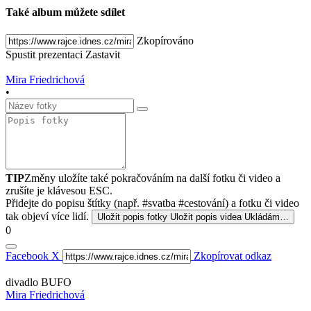
Také album můžete sdílet
Zkopírováno
Spustit prezentaci
Zastavit
Mira Friedrichová
•
TIP
Změny uložíte také pokračováním na další fotku či video a
zrušíte je klávesou ESC.
Přidejte do popisu štítky (např. #svatba #cestování) a fotku či video
tak objeví více lidí.
Uložit popis fotky
Uložit popis videa
Ukládám…
0
Facebook
X
Zkopírovat odkaz
divadlo BUFO
Mira Friedrichová