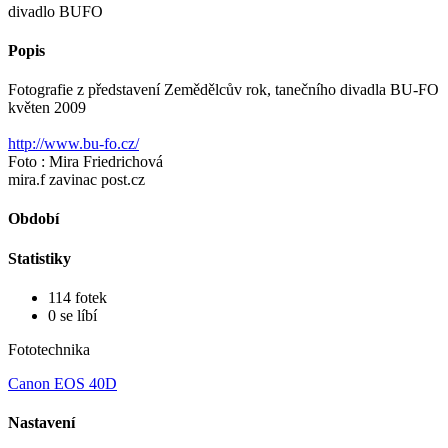
divadlo BUFO
Popis
Fotografie z představení Zemědělcův rok, tanečního divadla BU-FO
květen 2009
http://www.bu-fo.cz/
Foto : Mira Friedrichová
mira.f zavinac post.cz
Období
Statistiky
114 fotek
0 se líbí
Fototechnika
Canon EOS 40D
Nastavení