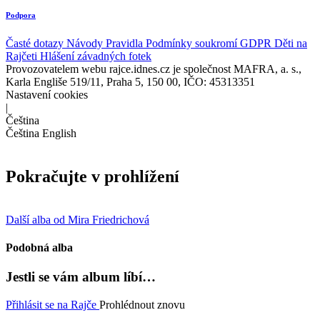
Podpora
Časté dotazy
Návody
Pravidla
Podmínky soukromí
GDPR
Děti na
Rajčeti
Hlášení závadných fotek
Provozovatelem webu rajce.idnes.cz je společnost MAFRA, a. s.,
Karla Engliše 519/11, Praha 5, 150 00, IČO: 45313351
Nastavení cookies
|
Čeština
Čeština
English
Pokračujte v prohlížení
Další alba od Mira Friedrichová
Podobná alba
Jestli se vám album líbí…
Přihlásit se na Rajče
Prohlédnout znovu