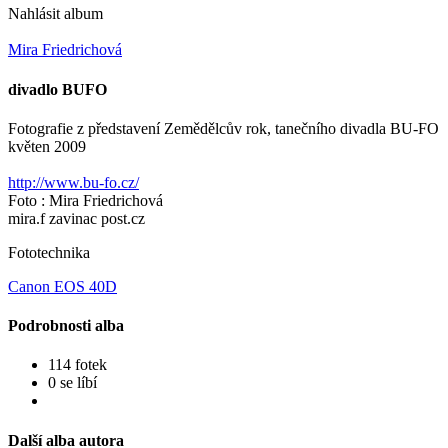
Nahlásit album
Mira Friedrichová
divadlo BUFO
Fotografie z představení Zemědělcův rok, tanečního divadla BU-FO
květen 2009
http://www.bu-fo.cz/
Foto : Mira Friedrichová
mira.f zavinac post.cz
Fototechnika
Canon EOS 40D
Podrobnosti alba
114 fotek
0 se líbí
Další alba autora