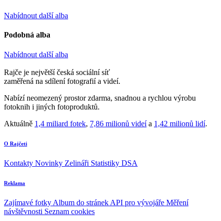
Nabídnout další alba
Podobná alba
Nabídnout další alba
Rajče je největší česká sociální síť
zaměřená na sdílení fotografií a videí.
Nabízí neomezený prostor zdarma, snadnou a rychlou výrobu
fotoknih i jiných fotoproduktů.
Aktuálně
1,4 miliard fotek
,
7,86 milionů videí
a
1,42 milionů lidí
.
O Rajčeti
Kontakty
Novinky
Zelináři
Statistiky DSA
Reklama
Zajímavé fotky
Album do stránek
API pro vývojáře
Měření
návštěvnosti
Seznam cookies