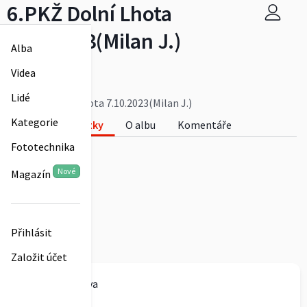
6.PKŽ Dolní Lhota
7.10.2023(Milan J.)
Alba
SK OB Ostrava
Videa
0
Lidé
6.PKŽ Dolní Lhota 7.10.2023(Milan J.)
Kategorie
Fotky
O albu
Komentáře
Fototechnika
0
Nové
Magazín
Přihlásit
Založit účet
SK OB Ostrava