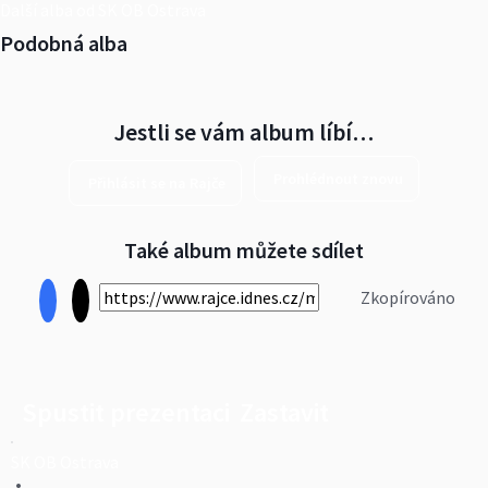
Další alba od SK OB Ostrava
Podobná alba
Jestli se vám album líbí…
Prohlédnout znovu
Přihlásit se na Rajče
Také album můžete sdílet
Zkopírováno
Spustit prezentaci
Zastavit
SK OB Ostrava
•