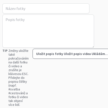
TIP
Změny uložíte
Uložit popis fotky
Uložit popis videa
Ukládám
také
pokračováním
na další fotku
či video a
zrušíte je
klávesou ESC.
Přidejte do
popisu štítky
(např.
#svatba
#cestování) a
fotku či video
tak objeví
více lidí.