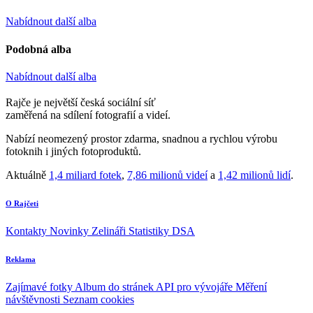
Nabídnout další alba
Podobná alba
Nabídnout další alba
Rajče je největší česká sociální síť
zaměřená na sdílení fotografií a videí.
Nabízí neomezený prostor zdarma, snadnou a rychlou výrobu
fotoknih i jiných fotoproduktů.
Aktuálně
1,4 miliard fotek
,
7,86 milionů videí
a
1,42 milionů lidí
.
O Rajčeti
Kontakty
Novinky
Zelináři
Statistiky DSA
Reklama
Zajímavé fotky
Album do stránek
API pro vývojáře
Měření
návštěvnosti
Seznam cookies