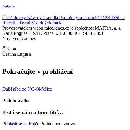
Podpora
Časté dotazy
Návody
Pravidla
Podmínky soukromí
GDPR
Děti na
Rajčeti
Hlášení závadných fotek
Provozovatelem webu rajce.idnes.cz je společnost MAFRA, a. s.,
Karla Engliše 519/11, Praha 5, 150 00, IČO: 45313351
Nastavení cookies
|
Čeština
Čeština
English
Pokračujte v prohlížení
Další alba od NC-Okřešice
Podobná alba
Jestli se vám album líbí…
Přihlásit se na Rajče
Prohlédnout znovu