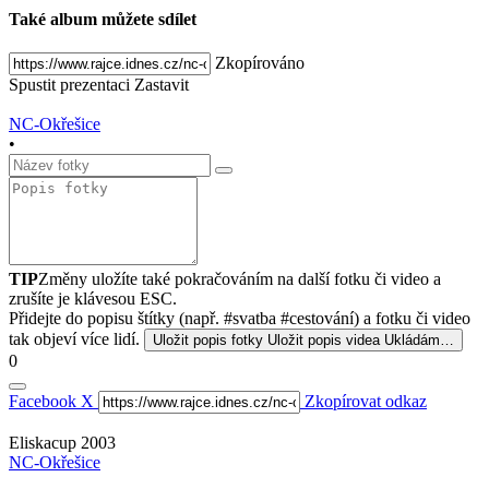
Také album můžete sdílet
Zkopírováno
Spustit prezentaci
Zastavit
NC-Okřešice
•
TIP
Změny uložíte také pokračováním na další fotku či video a
zrušíte je klávesou ESC.
Přidejte do popisu štítky (např. #svatba #cestování) a fotku či video
tak objeví více lidí.
Uložit popis fotky
Uložit popis videa
Ukládám…
0
Facebook
X
Zkopírovat odkaz
Eliskacup 2003
NC-Okřešice