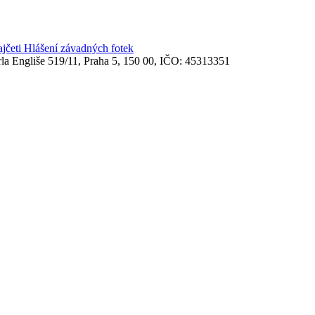
ajčeti
Hlášení závadných fotek
rla Engliše 519/11, Praha 5, 150 00, IČO: 45313351