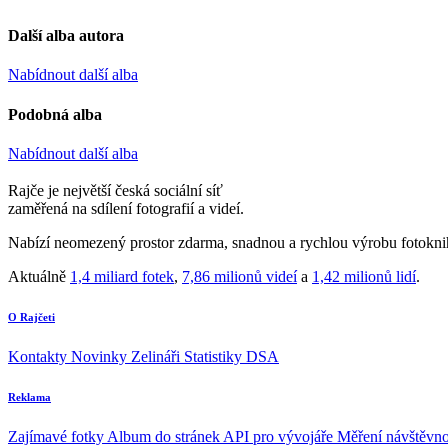
Další alba autora
Nabídnout další alba
Podobná alba
Nabídnout další alba
Rajče je největší česká sociální síť
zaměřená na sdílení fotografií a videí.
Nabízí neomezený prostor zdarma, snadnou a rychlou výrobu fotoknih
Aktuálně
1,4 miliard fotek
,
7,86 milionů videí
a
1,42 milionů lidí
.
O Rajčeti
Kontakty
Novinky
Zelináři
Statistiky DSA
Reklama
Zajímavé fotky
Album do stránek
API pro vývojáře
Měření návštěvno