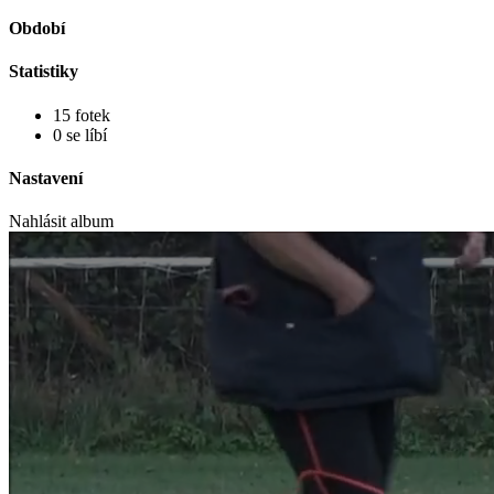
Období
Statistiky
15 fotek
0 se líbí
Nastavení
Nahlásit album