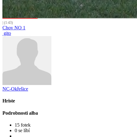
| (1:43)
Chov NO 1
gito
NC-Okřešice
Hriste
Podrobnosti alba
15 fotek
0 se líbí