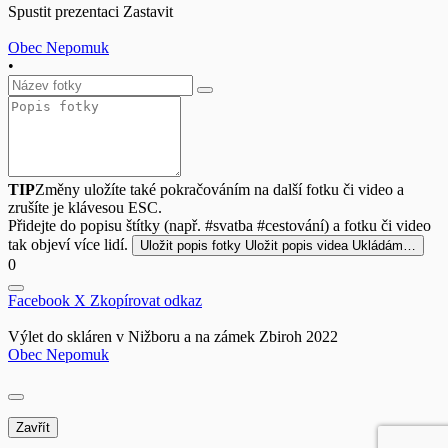
Spustit prezentaci
Zastavit
Obec Nepomuk
•
TIP
Změny uložíte také pokračováním na další fotku či video a
zrušíte je klávesou ESC.
Přidejte do popisu štítky (např. #svatba #cestování) a fotku či video
tak objeví více lidí.
Uložit popis fotky
Uložit popis videa
Ukládám…
0
Facebook
X
Zkopírovat odkaz
Výlet do skláren v Nižboru a na zámek Zbiroh 2022
Obec Nepomuk
Zavřít