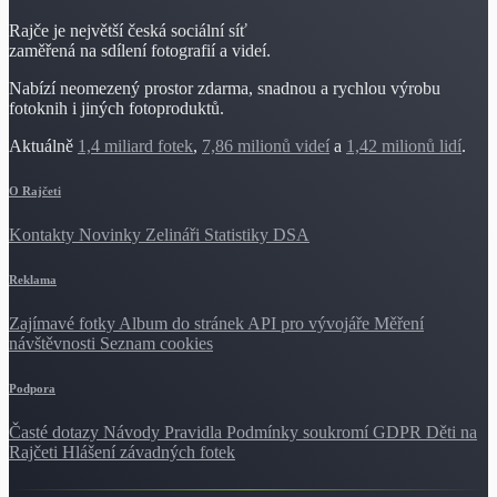
Rajče je největší česká sociální síť
zaměřená na sdílení fotografií a videí.
Nabízí neomezený prostor zdarma, snadnou a rychlou výrobu
fotoknih i jiných fotoproduktů.
Aktuálně
1,4 miliard fotek
,
7,86 milionů videí
a
1,42 milionů lidí
.
O Rajčeti
Kontakty
Novinky
Zelináři
Statistiky DSA
Reklama
Zajímavé fotky
Album do stránek
API pro vývojáře
Měření
návštěvnosti
Seznam cookies
Podpora
Časté dotazy
Návody
Pravidla
Podmínky soukromí
GDPR
Děti na
Rajčeti
Hlášení závadných fotek