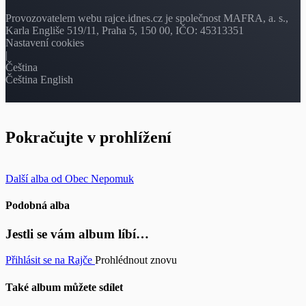
Provozovatelem webu rajce.idnes.cz je společnost MAFRA, a. s.,
Karla Engliše 519/11, Praha 5, 150 00, IČO: 45313351
Nastavení cookies
|
Čeština
Čeština
English
Pokračujte v prohlížení
Další alba od Obec Nepomuk
Podobná alba
Jestli se vám album líbí…
Přihlásit se na Rajče
Prohlédnout znovu
Také album můžete sdílet