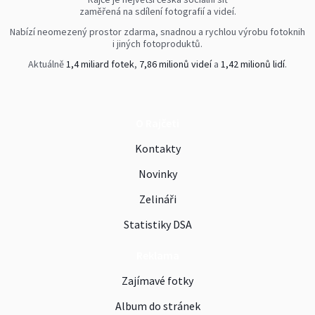
zaměřená na sdílení fotografií a videí.
Nabízí neomezený prostor zdarma, snadnou a rychlou výrobu fotoknih
i jiných fotoproduktů.
Aktuálně
1,4 miliard fotek
,
7,86 milionů videí
a
1,42 milionů lidí
.
O Rajčeti
Kontakty
Novinky
Zelináři
Statistiky DSA
Reklama
Zajímavé fotky
Album do stránek