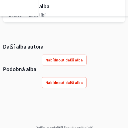
Podrobnosti alba
1 video
10 se líbí
Další alba autora
Nabídnout další alba
Podobná alba
Nabídnout další alba
Rajče je největší česká sociální síť