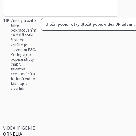
TIP
Změny uložíte
Uložit popis fotky
Uložit popis videa
Ukládám
také
pokračováním
na další fotku
či video a
zrušíte je
klávesou ESC.
Přidejte do
popisu štítky
(např.
#svatba
#cestování) a
fotku či video
tak objeví
více lidí.
0
VIDEA IFIGENIE
ORNELIA