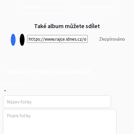
Prohlédnout znovu
Přihlásit se na Rajče
Také album můžete sdílet
Zkopírováno
Spustit prezentaci
Zastavit
ORNELIA
•