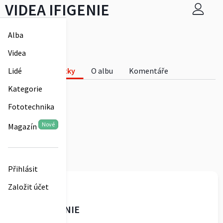
VIDEA IFIGENIE
ORNELIA
Alba
0
Videa
VIDEA IFIGENIE
Fotky
O albu
Komentáře
Lidé
0
Kategorie
Fototechnika
Nové
Magazín
Přihlásit
ORNELIA
Založit účet
VIDEA IFIGENIE