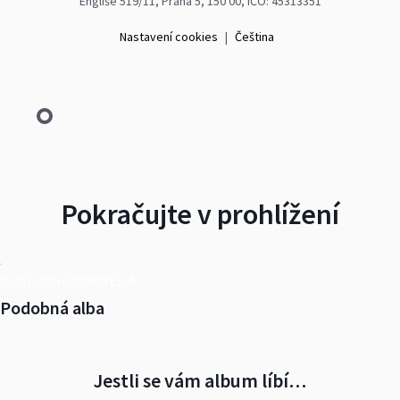
Engliše 519/11, Praha 5, 150 00, IČO: 45313351
Nastavení cookies
|
Čeština
Pokračujte v prohlížení
Další alba od ORNELIA
Podobná alba
Jestli se vám album líbí…