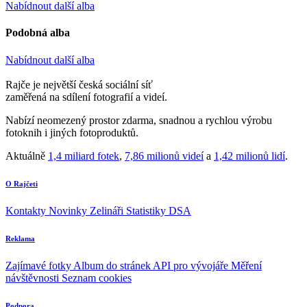
Nabídnout další alba
Podobná alba
Nabídnout další alba
Rajče je největší česká sociální síť
zaměřená na sdílení fotografií a videí.
Nabízí neomezený prostor zdarma, snadnou a rychlou výrobu
fotoknih i jiných fotoproduktů.
Aktuálně
1,4 miliard fotek
,
7,86 milionů videí
a
1,42 milionů lidí
.
O Rajčeti
Kontakty
Novinky
Zelináři
Statistiky DSA
Reklama
Zajímavé fotky
Album do stránek
API pro vývojáře
Měření
návštěvnosti
Seznam cookies
Podpora