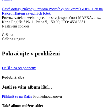
Časté dotazy
Návody
Pravidla
Podmínky soukromí
GDPR
Děti na
Rajčeti
Hlášení závadných fotek
Provozovatelem webu rajce.idnes.cz je společnost MAFRA, a. s.,
Karla Engliše 519/11, Praha 5, 150 00, IČO: 45313351
Nastavení cookies
|
Čeština
Čeština
English
Pokračujte v prohlížení
Další alba od phonetix
Podobná alba
Jestli se vám album líbí…
Přihlásit se na Rajče
Prohlédnout znovu
Také album můžete sdílet