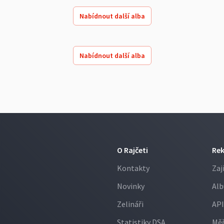
Nabídnout další alba
Nabídnout další alba
O Rajčeti
Re
Kontakty
Zaj
Novinky
Alb
Zelináři
API
Statistiky DSA
Měř