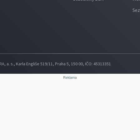
Sez
 a. s., Karla Engliše 519/11, Praha 5, 150 00, IČO: 45313351