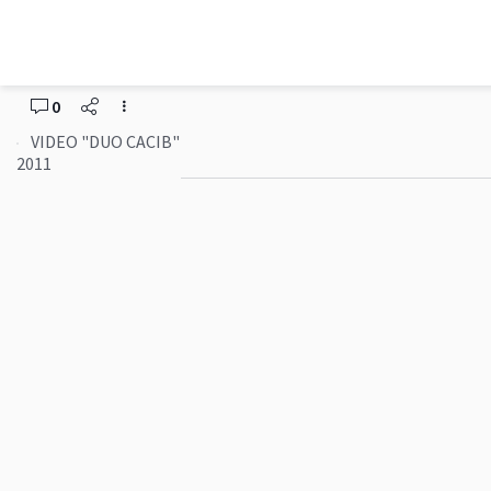
Pražský krysařík
VIDEO "DUO CACIB" 
0
VIDEO "DUO CACIB"
2011