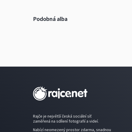
Podobná alba
Rajče je největší česká sociální síť
zaměřená na sdílení fotografií a videí.
Nabízí neomezený prostor zdarma, snadnou