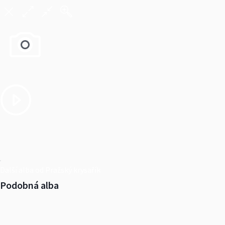
Další alba od Pražský krysařík
Podobná alba