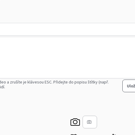
deo a zrušíte je klávesou ESC.
Přidejte do popisu štítky (např.
Ulož
idí.