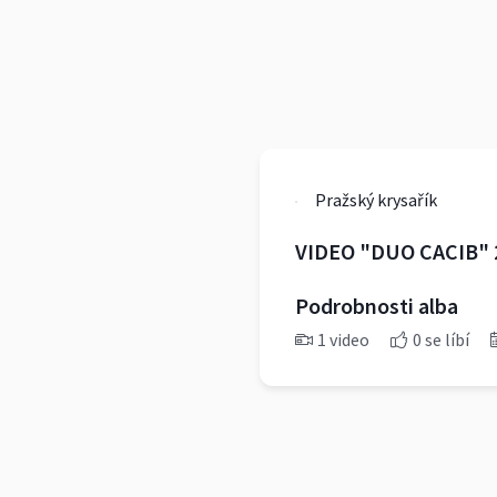
Pražský krysařík
VIDEO "DUO CACIB" 
Podrobnosti alba
1 video
0 se líbí