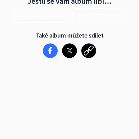
Jestli se vám album líbí…
Prohlédnout znovu
Přihlásit se na Rajče
Také album můžete sdílet