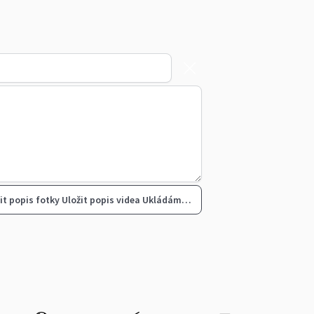
it popis fotky
Uložit popis videa
Ukládám…