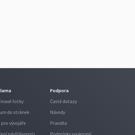
klama
Podpora
ímavé fotky
Časté dotazy
um do stránek
Návody
 pro vývojáře
Pravidla
ení návštěvnosti
Podmínky soukromí