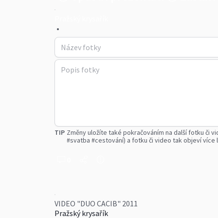
Pražský krysařík
•
TIP
Změny uložíte také pokračováním na další fotku či vi
#svatba #cestování) a fotku či video tak objeví více l
0
VIDEO "DUO CACIB" 2011
Pražský krysařík