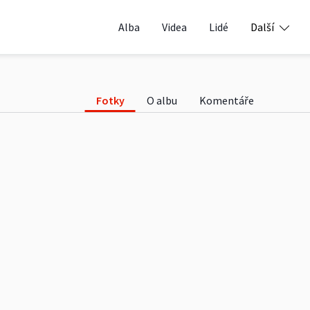
2011
Alba
Videa
Lidé
Další
Fotky
O albu
Komentáře