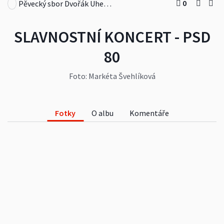
0
Pěvecký sbor Dvořák Uherský Brod, z. s.
SLAVNOSTNÍ KONCERT - PSD
80
Foto: Markéta Švehlíková
Fotky
O albu
Komentáře