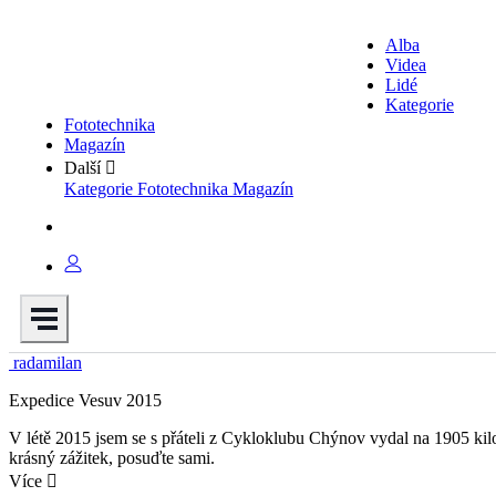
Alba
Videa
Lidé
Kategorie
Fototechnika
Magazín
Další
Kategorie
Fototechnika
Magazín
radamilan
Expedice Vesuv 2015
V létě 2015 jsem se s přáteli z Cykloklubu Chýnov vydal na 1905 kil
krásný zážitek, posuďte sami.
Více