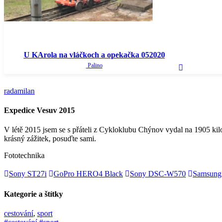
U KArola na vláčkoch a opekačka 052020
Palino
radamilan
Expedice Vesuv 2015
V létě 2015 jsem se s přáteli z Cykloklubu Chýnov vydal na 1905 kil
krásný zážitek, posuďte sami.
Fototechnika
Sony ST27i
GoPro HERO4 Black
Sony DSC-W570
Samsung
Kategorie a štítky
cestování
,
sport