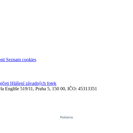
sti
Seznam cookies
ajčeti
Hlášení závadných fotek
rla Engliše 519/11, Praha 5, 150 00, IČO: 45313351