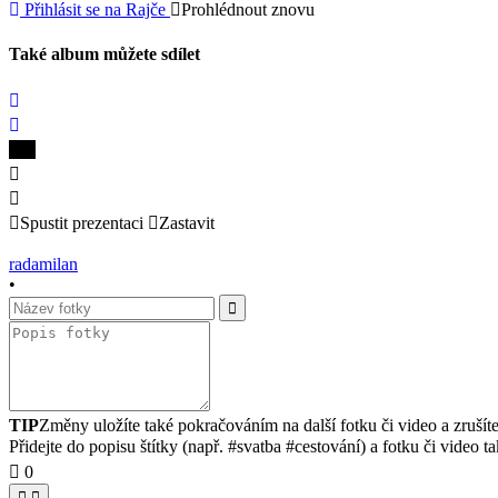
Přihlásit se na Rajče
Prohlédnout znovu
Také album můžete sdílet
Spustit prezentaci
Zastavit
radamilan
•
TIP
Změny uložíte také pokračováním na další fotku či video a zrušít
Přidejte do popisu štítky (např. #svatba #cestování) a fotku či video tak
0