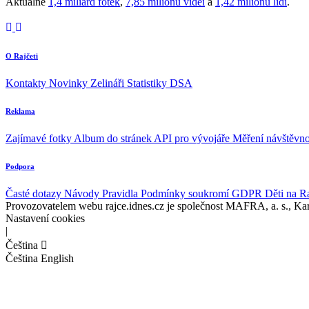
Aktuálně
1,4 miliard fotek
,
7,85 milionů videí
a
1,42 milionů lidí
.
O Rajčeti
Kontakty
Novinky
Zelináři
Statistiky DSA
Reklama
Zajímavé fotky
Album do stránek
API pro vývojáře
Měření návštěvno
Podpora
Časté dotazy
Návody
Pravidla
Podmínky soukromí
GDPR
Děti na R
Provozovatelem webu rajce.idnes.cz je společnost MAFRA, a. s., Ka
Nastavení cookies
|
Čeština
Čeština
English