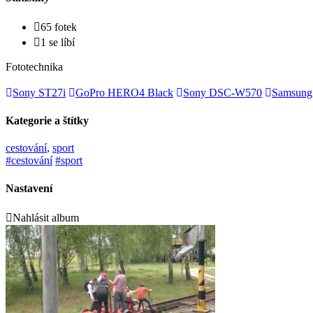
65 fotek
1 se líbí
Fototechnika
Sony ST27i
GoPro HERO4 Black
Sony DSC-W570
Samsung
Kategorie a štítky
cestování
,
sport
#cestování
#sport
Nastavení
Nahlásit album