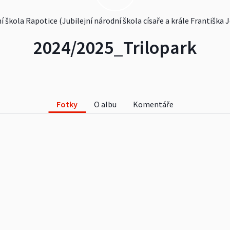
í škola Rapotice (Jubilejní národní škola císaře a krále Františka Jo
2024/2025_Trilopark
Fotky
O albu
Komentáře