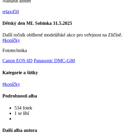
Nahlásit album
relax450
Dětský den ML Sobínka 31.5.2025
Další ročník oblíbené modelářské akce pro veřejnost na Zličíně.
#koníčky
Fototechnika
Canon EOS 6D
Panasonic DMC-G80
Kategorie a štítky
#koníčky
Podrobnosti alba
534 fotek
1 se líbí
Další alba autora