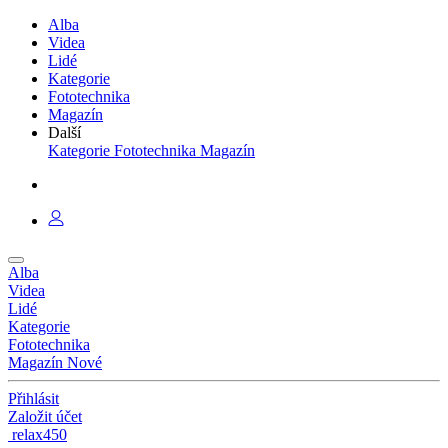
Alba
Videa
Lidé
Kategorie
Fototechnika
Magazín
Další
Kategorie
Fototechnika
Magazín
Alba
Videa
Lidé
Kategorie
Fototechnika
Magazín
Nové
Přihlásit
Založit účet
relax450