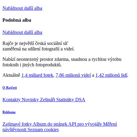
Nabídnout další alba
Podobná alba
Nabídnout další alba
Rajče je největší česká sociální síť
zaměřená na sdílení fotografií a videí.
Nabízí neomezený prostor zdarma, snadnou a rychlou výrobu
fotoknih i jiných fotoproduktů.
Aktuálně
1,4 miliard fotek
,
7,86 milionů videí
a
1,42 milionů lidí
.
O Rajčeti
Kontakty
Novinky
Zelináři
Statistiky DSA
Reklama
Zajímavé fotky
Album do stránek
API pro vývojáře
Měření
návštěvnosti
Seznam cookies