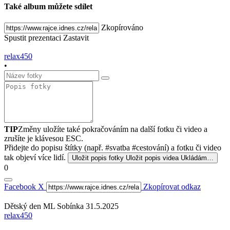
Také album můžete sdílet
Zkopírováno
Spustit prezentaci
Zastavit
relax450
•
TIP
Změny uložíte také pokračováním na další fotku či video a
zrušíte je klávesou ESC.
Přidejte do popisu štítky (např. #svatba #cestování) a fotku či video
tak objeví více lidí.
Uložit popis fotky
Uložit popis videa
Ukládám…
0
Facebook
X
Zkopírovat odkaz
Dětský den ML Sobínka 31.5.2025
relax450