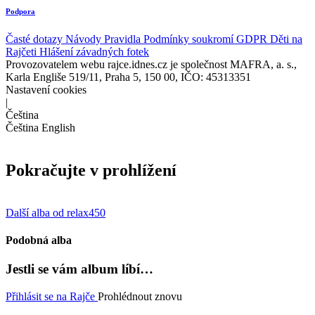
Podpora
Časté dotazy
Návody
Pravidla
Podmínky soukromí
GDPR
Děti na
Rajčeti
Hlášení závadných fotek
Provozovatelem webu rajce.idnes.cz je společnost MAFRA, a. s.,
Karla Engliše 519/11, Praha 5, 150 00, IČO: 45313351
Nastavení cookies
|
Čeština
Čeština
English
Pokračujte v prohlížení
Další alba od relax450
Podobná alba
Jestli se vám album líbí…
Přihlásit se na Rajče
Prohlédnout znovu