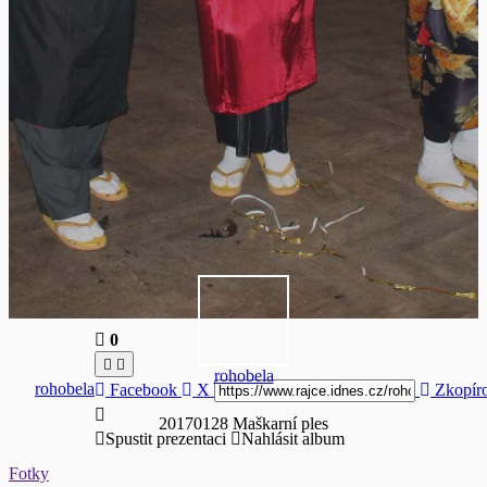
0
rohobela
rohobela
Facebook
X
Zkopír
20170128 Maškarní ples
Spustit prezentaci
Nahlásit album
Fotky