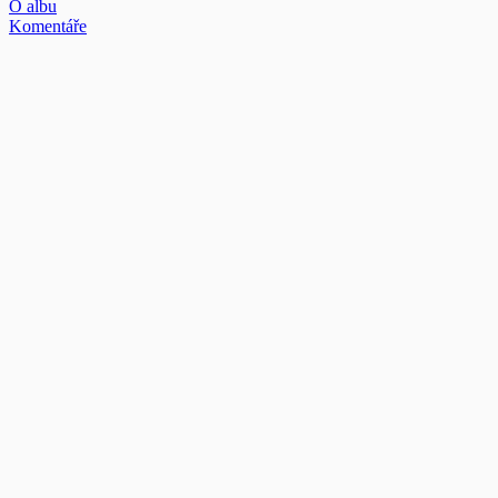
O albu
Komentáře