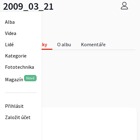
2009_03_21
saajny
Alba
0
Videa
2009_03_21
Fotky
O albu
Komentáře
Lidé
0
Kategorie
Fototechnika
Nové
Magazín
Přihlásit
saajny
Založit účet
2009_03_21