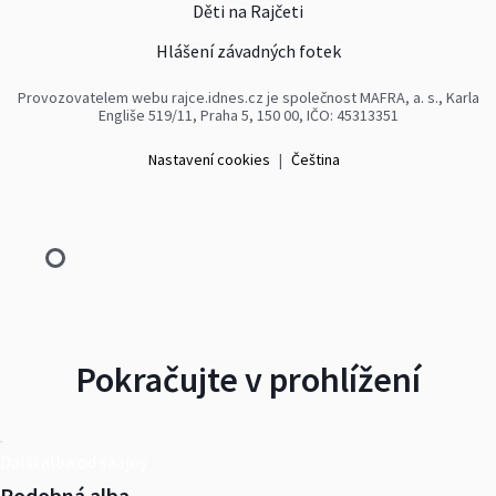
Děti na Rajčeti
Hlášení závadných fotek
Provozovatelem webu rajce.idnes.cz je společnost MAFRA, a. s., Karla
Engliše 519/11, Praha 5, 150 00, IČO: 45313351
Nastavení cookies
|
Čeština
Pokračujte v prohlížení
Další alba od saajny
Podobná alba