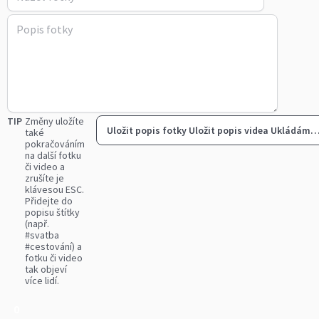
TIP
Změny uložíte
Uložit popis fotky
Uložit popis videa
Ukládám
také
pokračováním
na další fotku
či video a
zrušíte je
klávesou ESC.
Přidejte do
popisu štítky
(např.
#svatba
#cestování) a
fotku či video
tak objeví
více lidí.
0