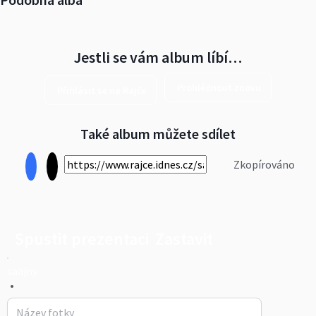
Jestli se vám album líbí…
Prohlédnout znovu
Přihlásit se na Rajče
Také album můžete sdílet
Zkopírováno
Spustit prezentaci
Zastavit
saajny
•