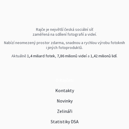
Rajče je největší česká sociální síť
zaměřená na sdílení fotografií a videí.
Nabízí neomezený prostor zdarma, snadnou a rychlou výrobu fotoknih
i jiných fotoproduktů.
Aktuálně
1,4 miliard fotek
,
7,86 milionů videí
a
1,42 milionů lidí
.
O Rajčeti
Kontakty
Novinky
Zelináři
Statistiky DSA