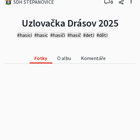
SDH ŠTĚPÁNOVICE
0
Uzlovačka Drásov 2025
#hasici
#hasic
#hasiči
#hasič
#deti
#děti
#soutěž
#soutez
#2025
Fotky
O albu
Komentáře