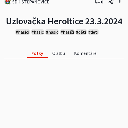
SDH ŠTĚPÁNOVICE
0
Uzlovačka Heroltice 23.3.2024
#hasici
#hasic
#hasič
#hasiči
#děti
#deti
#soutěž
#soutez
#2024
Fotky
O albu
Komentáře