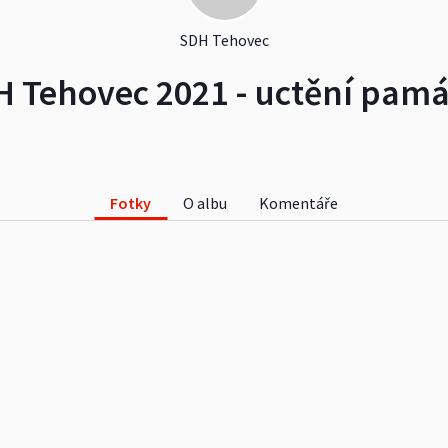
SDH Tehovec
 Tehovec 2021 - uctění pam
Fotky
O albu
Komentáře