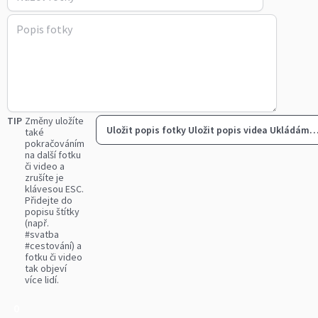
TIP
Změny uložíte
Uložit popis fotky
Uložit popis videa
Ukládám
také
pokračováním
na další fotku
či video a
zrušíte je
klávesou ESC.
Přidejte do
popisu štítky
(např.
#svatba
#cestování) a
fotku či video
tak objeví
více lidí.
0