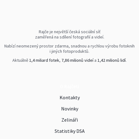
Rajče je největší česká sociální síť
zaměřená na sdílení fotografií a videí.
Nabízí neomezený prostor zdarma, snadnou a rychlou výrobu fotoknih
i jiných fotoproduktů.
Aktuálně
1,4 miliard fotek
,
7,86 milionů videí
a
1,42 milionů lidí
.
O Rajčeti
Kontakty
Novinky
Zelináři
Statistiky DSA