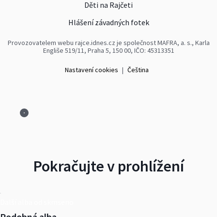
Děti na Rajčeti
Hlášení závadných fotek
Provozovatelem webu rajce.idnes.cz je společnost MAFRA, a. s., Karla
Engliše 519/11, Praha 5, 150 00, IČO: 45313351
Nastavení cookies
|
Čeština
Pokračujte v prohlížení
Další alba od skmseno
Podobná alba