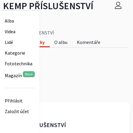
KEMP PŘÍSLUŠENSTVÍ
skmseno
Alba
0
Videa
KEMP PŘÍSLUŠENSTVÍ
Fotky
O albu
Komentáře
Lidé
0
Kategorie
Fototechnika
Nové
Magazín
Přihlásit
skmseno
Založit účet
KEMP PŘÍSLUŠENSTVÍ