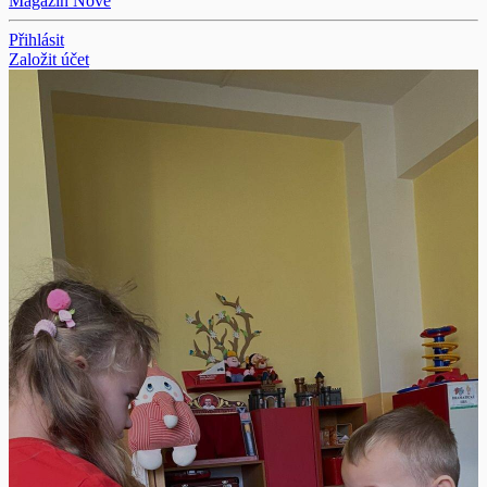
Magazín
Nové
Přihlásit
Založit účet