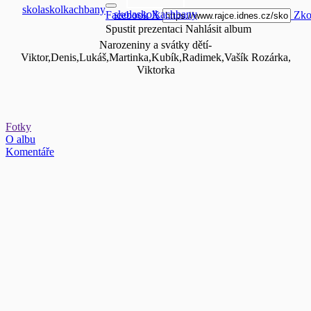
skolaskolkachbany
skolaskolkachbany
Facebook
X
Zko
Spustit prezentaci
Nahlásit album
Narozeniny a svátky dětí-
Viktor,Denis,Lukáš,Martinka,Kubík,Radimek,Vašík Rozárka,
Viktorka
Fotky
O albu
Komentáře