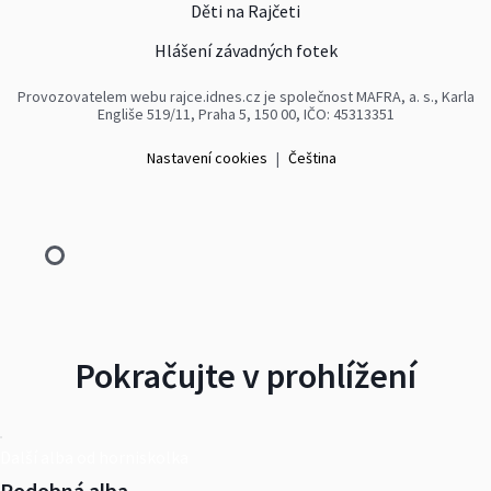
Děti na Rajčeti
Hlášení závadných fotek
Provozovatelem webu rajce.idnes.cz je společnost MAFRA, a. s., Karla
Engliše 519/11, Praha 5, 150 00, IČO: 45313351
Nastavení cookies
|
Čeština
Pokračujte v prohlížení
Další alba od horniskolka
Podobná alba