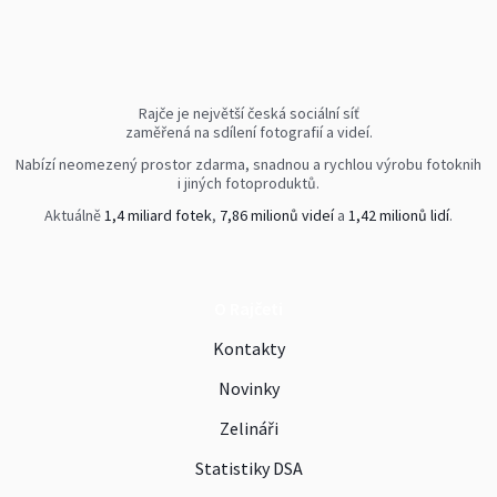
Rajče je největší česká sociální síť
zaměřená na sdílení fotografií a videí.
Nabízí neomezený prostor zdarma, snadnou a rychlou výrobu fotoknih
i jiných fotoproduktů.
Aktuálně
1,4 miliard fotek
,
7,86 milionů videí
a
1,42 milionů lidí
.
O Rajčeti
Kontakty
Novinky
Zelináři
Statistiky DSA