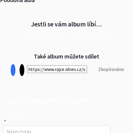
Jestli se vám album líbí…
Prohlédnout znovu
Přihlásit se na Rajče
Také album můžete sdílet
Zkopírováno
Spustit prezentaci
Zastavit
horniskolka
•