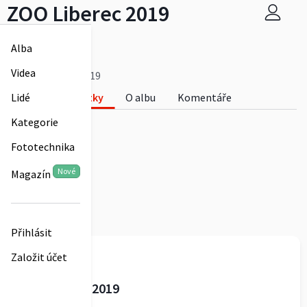
ZOO Liberec 2019
horniskolka
Alba
0
Videa
ZOO Liberec 2019
Fotky
O albu
Komentáře
Lidé
0
Kategorie
Fototechnika
Nové
Magazín
Přihlásit
horniskolka
Založit účet
ZOO Liberec 2019