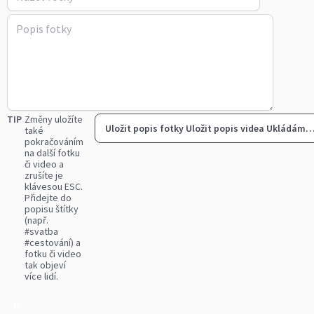
TIP
Změny uložíte
Uložit popis fotky
Uložit popis videa
Ukládám
také
pokračováním
na další fotku
či video a
zrušíte je
klávesou ESC.
Přidejte do
popisu štítky
(např.
#svatba
#cestování) a
fotku či video
tak objeví
více lidí.
0