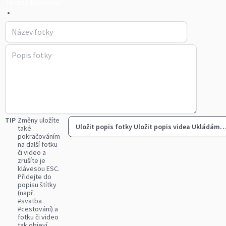
Tereza Kopecká
•
TIP
Změny uložíte
Uložit popis fotky
Uložit popis videa
Ukládám
také
pokračováním
na další fotku
či video a
zrušíte je
klávesou ESC.
Přidejte do
popisu štítky
(např.
#svatba
#cestování) a
fotku či video
tak objeví