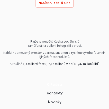
Nabídnout další alba
Rajče je největší česká sociální síť
zaměřená na sdílení fotografií a videí.
Nabízí neomezený prostor zdarma, snadnou a rychlou výrobu fotoknih
i jiných fotoproduktů.
Aktuálně
1,4 miliard fotek
,
7,86 milionů videí
a
1,42 milionů lidí
.
O Rajčeti
Kontakty
Novinky