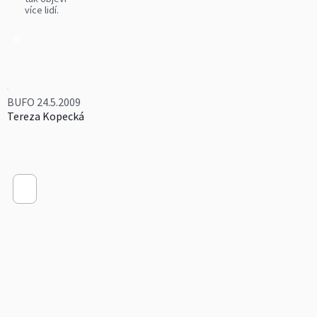
více lidí.
0
BUFO 24.5.2009
Tereza Kopecká