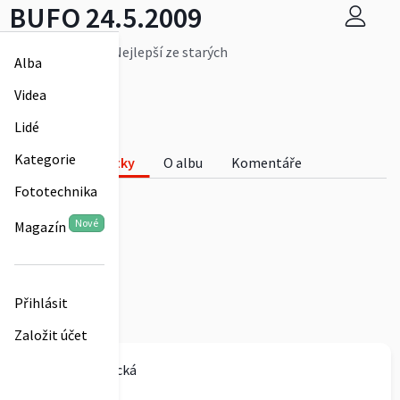
BUFO 24.5.2009
Zemědělcův rok, Nejlepší ze starých
Alba
Více
Tereza Kopecká
Videa
0
Lidé
BUFO 24.5.2009
Kategorie
Fotky
O albu
Komentáře
Fototechnika
0
Nové
Magazín
Přihlásit
Založit účet
Tereza Kopecká