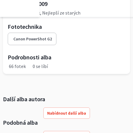
BUFO 24.5.2009
Zemědělcův rok, Nejlepší ze starých
Fototechnika
Canon PowerShot G2
Podrobnosti alba
66 fotek
0 se líbí
Další alba autora
Nabídnout další alba
Podobná alba