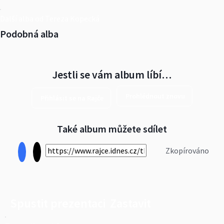
Další alba od Tereza Kopecká
Podobná alba
Jestli se vám album líbí…
Prohlédnout znovu
Přihlásit se na Rajče
Také album můžete sdílet
Zkopírováno
Spustit prezentaci
Zastavit