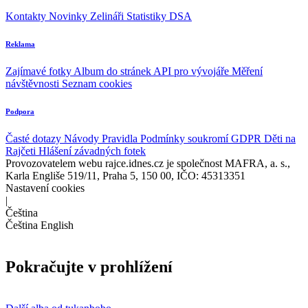
Kontakty
Novinky
Zelináři
Statistiky DSA
Reklama
Zajímavé fotky
Album do stránek
API pro vývojáře
Měření
návštěvnosti
Seznam cookies
Podpora
Časté dotazy
Návody
Pravidla
Podmínky soukromí
GDPR
Děti na
Rajčeti
Hlášení závadných fotek
Provozovatelem webu rajce.idnes.cz je společnost MAFRA, a. s.,
Karla Engliše 519/11, Praha 5, 150 00, IČO: 45313351
Nastavení cookies
|
Čeština
Čeština
English
Pokračujte v prohlížení