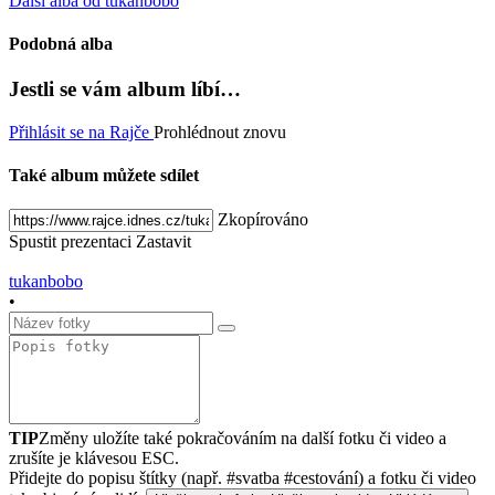
Další alba od tukanbobo
Podobná alba
Jestli se vám album líbí…
Přihlásit se na Rajče
Prohlédnout znovu
Také album můžete sdílet
Zkopírováno
Spustit prezentaci
Zastavit
tukanbobo
•
TIP
Změny uložíte také pokračováním na další fotku či video a
zrušíte je klávesou ESC.
Přidejte do popisu štítky (např. #svatba #cestování) a fotku či video