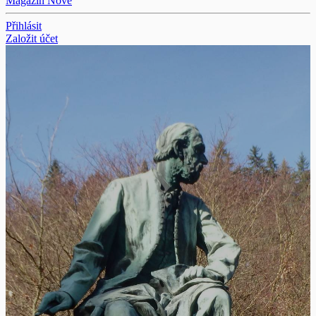
Magazín
Nové
Přihlásit
Založit účet