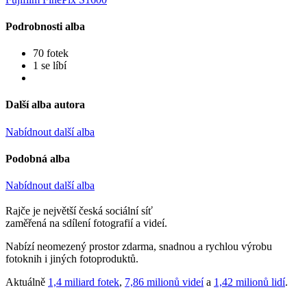
Podrobnosti alba
70 fotek
1 se líbí
Další alba autora
Nabídnout další alba
Podobná alba
Nabídnout další alba
Rajče je největší česká sociální síť
zaměřená na sdílení fotografií a videí.
Nabízí neomezený prostor zdarma, snadnou a rychlou výrobu
fotoknih i jiných fotoproduktů.
Aktuálně
1,4 miliard fotek
,
7,86 milionů videí
a
1,42 milionů lidí
.