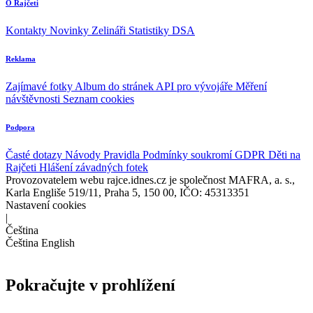
O Rajčeti
Kontakty
Novinky
Zelináři
Statistiky DSA
Reklama
Zajímavé fotky
Album do stránek
API pro vývojáře
Měření
návštěvnosti
Seznam cookies
Podpora
Časté dotazy
Návody
Pravidla
Podmínky soukromí
GDPR
Děti na
Rajčeti
Hlášení závadných fotek
Provozovatelem webu rajce.idnes.cz je společnost MAFRA, a. s.,
Karla Engliše 519/11, Praha 5, 150 00, IČO: 45313351
Nastavení cookies
|
Čeština
Čeština
English
Pokračujte v prohlížení