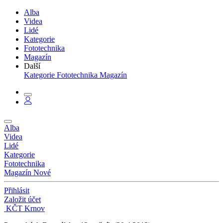
Alba
Videa
Lidé
Kategorie
Fototechnika
Magazín
Další
Kategorie
Fototechnika
Magazín
Alba
Videa
Lidé
Kategorie
Fototechnika
Magazín
Nové
Přihlásit
Založit účet
KČT Krnov