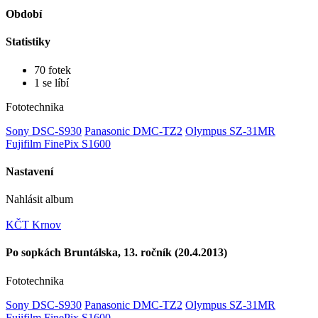
Období
Statistiky
70 fotek
1 se líbí
Fototechnika
Sony DSC-S930
Panasonic DMC-TZ2
Olympus SZ-31MR
Fujifilm FinePix S1600
Nastavení
Nahlásit album
KČT Krnov
Po sopkách Bruntálska, 13. ročník (20.4.2013)
Fototechnika
Sony DSC-S930
Panasonic DMC-TZ2
Olympus SZ-31MR
Fujifilm FinePix S1600