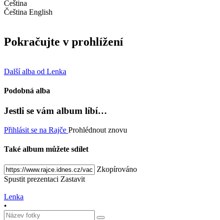
Čeština
Čeština
English
Pokračujte v prohlížení
Další alba od Lenka
Podobná alba
Jestli se vám album líbí…
Přihlásit se na Rajče
Prohlédnout znovu
Také album můžete sdílet
Zkopírováno
Spustit prezentaci
Zastavit
Lenka
•