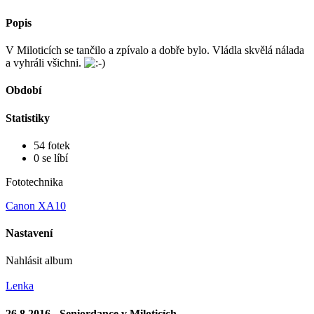
Popis
V Miloticích se tančilo a zpívalo a dobře bylo. Vládla skvělá nálada
a vyhráli všichni.
Období
Statistiky
54 fotek
0 se líbí
Fototechnika
Canon XA10
Nastavení
Nahlásit album
Lenka
26.8.2016 - Seniordance v Miloticích