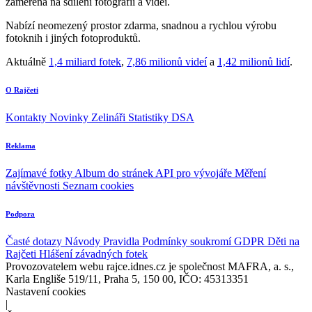
zaměřená na sdílení fotografií a videí.
Nabízí neomezený prostor zdarma, snadnou a rychlou výrobu
fotoknih i jiných fotoproduktů.
Aktuálně
1,4 miliard fotek
,
7,86 milionů videí
a
1,42 milionů lidí
.
O Rajčeti
Kontakty
Novinky
Zelináři
Statistiky DSA
Reklama
Zajímavé fotky
Album do stránek
API pro vývojáře
Měření
návštěvnosti
Seznam cookies
Podpora
Časté dotazy
Návody
Pravidla
Podmínky soukromí
GDPR
Děti na
Rajčeti
Hlášení závadných fotek
Provozovatelem webu rajce.idnes.cz je společnost MAFRA, a. s.,
Karla Engliše 519/11, Praha 5, 150 00, IČO: 45313351
Nastavení cookies
|