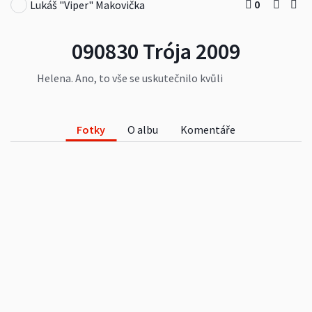
0
Lukáš "Viper" Makovička
090830 Trója 2009
Helena. Ano, to vše se uskutečnilo kvůli
nejkrásnější smrtelnici Heleně, která se i letos
stala důvodem několikaleté Trójské války.
Pamatuj: "Za vším hledej ženskou..."
Fotky
O albu
Komentáře