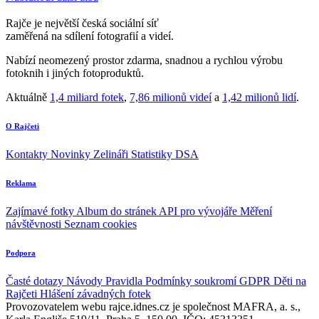
Rajče je největší česká sociální síť
zaměřená na sdílení fotografií a videí.
Nabízí neomezený prostor zdarma, snadnou a rychlou výrobu
fotoknih i jiných fotoproduktů.
Aktuálně
1,4 miliard fotek
,
7,86 milionů videí
a
1,42 milionů lidí
.
O Rajčeti
Kontakty
Novinky
Zelináři
Statistiky DSA
Reklama
Zajímavé fotky
Album do stránek
API pro vývojáře
Měření
návštěvnosti
Seznam cookies
Podpora
Časté dotazy
Návody
Pravidla
Podmínky soukromí
GDPR
Děti na
Rajčeti
Hlášení závadných fotek
Provozovatelem webu rajce.idnes.cz je společnost MAFRA, a. s.,