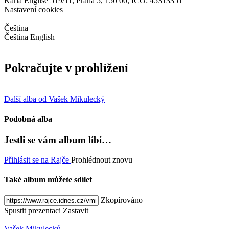
Karla Engliše 519/11, Praha 5, 150 00, IČO: 45313351
Nastavení cookies
|
Čeština
Čeština
English
Pokračujte v prohlížení
Další alba od Vašek Mikulecký
Podobná alba
Jestli se vám album líbí…
Přihlásit se na Rajče
Prohlédnout znovu
Také album můžete sdílet
Zkopírováno
Spustit prezentaci
Zastavit
Vašek Mikulecký