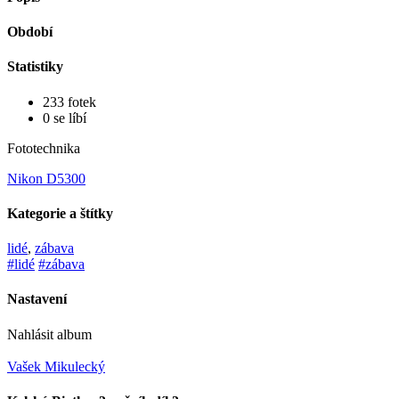
Období
Statistiky
233 fotek
0 se líbí
Fototechnika
Nikon D5300
Kategorie a štítky
lidé
,
zábava
#lidé
#zábava
Nastavení
Nahlásit album
Vašek Mikulecký