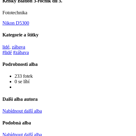
Kelský Biatlon 3-ročník díl 3.
Fototechnika
Nikon D5300
Kategorie a štítky
lidé
,
zábava
#lidé
#zábava
Podrobnosti alba
233 fotek
0 se líbí
Další alba autora
Nabídnout další alba
Podobná alba
Nabídnout další alba