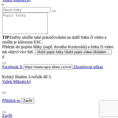
•
TIP
Změny uložíte také pokračováním na další fotku či video a
zrušíte je klávesou ESC.
Přidejte do popisu štítky (např. #svatba #cestování) a fotku či video
tak objeví více lidí.
Uložit popis fotky
Uložit popis videa
Ukládám…
0
Facebook
X
Zkopírovat odkaz
Kelský Biatlon 3-ročník díl 3.
Vašek Mikulecký
Přihlásit se
Zavřít
Zavřít