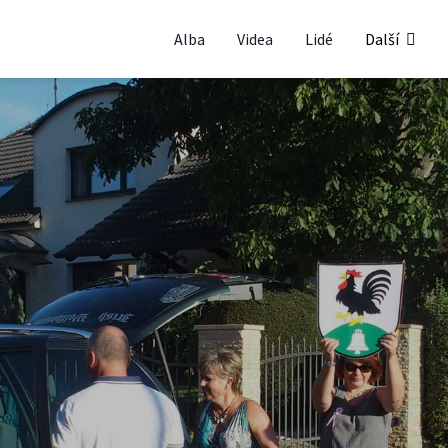
Alba
Videa
Lidé
Další