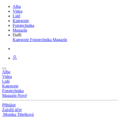
Alba
Videa
Lidé
Kategorie
Fototechnika
Magazín
Další
Kategorie
Fototechnika
Magazín
Alba
Videa
Lidé
Kategorie
Fototechnika
Magazín
Nové
Přihlásit
Založit účet
Monika Tihelková