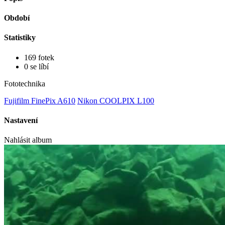
Období
Statistiky
169 fotek
0 se líbí
Fototechnika
Fujifilm FinePix A610
Nikon COOLPIX L100
Nastavení
Nahlásit album