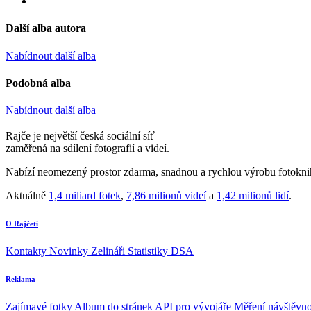
Další alba autora
Nabídnout další alba
Podobná alba
Nabídnout další alba
Rajče je největší česká sociální síť
zaměřená na sdílení fotografií a videí.
Nabízí neomezený prostor zdarma, snadnou a rychlou výrobu fotoknih
Aktuálně
1,4 miliard fotek
,
7,86 milionů videí
a
1,42 milionů lidí
.
O Rajčeti
Kontakty
Novinky
Zelináři
Statistiky DSA
Reklama
Zajímavé fotky
Album do stránek
API pro vývojáře
Měření návštěvno