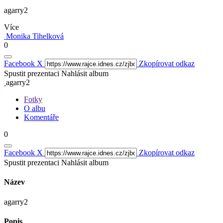
agarry2
Více
Monika Tihelková
0
Facebook
X
Zkopírovat odkaz
Spustit prezentaci
Nahlásit album
agarry2
Fotky
O albu
Komentáře
0
Facebook
X
Zkopírovat odkaz
Spustit prezentaci
Nahlásit album
Název
agarry2
Popis