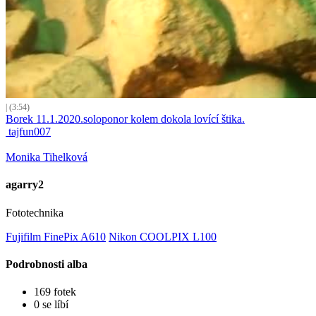
| (3:54)
Borek 11.1.2020.soloponor kolem dokola lovící štika.
tajfun007
Monika Tihelková
agarry2
Fototechnika
Fujifilm FinePix A610
Nikon COOLPIX L100
Podrobnosti alba
169 fotek
0 se líbí