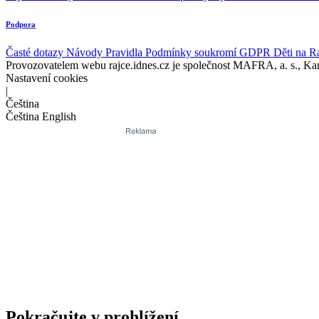
Podpora
Časté dotazy
Návody
Pravidla
Podmínky soukromí
GDPR
Děti na R
Provozovatelem webu rajce.idnes.cz je společnost MAFRA, a. s., Ka
Nastavení cookies
|
Čeština
Čeština
English
Pokračujte v prohlížení