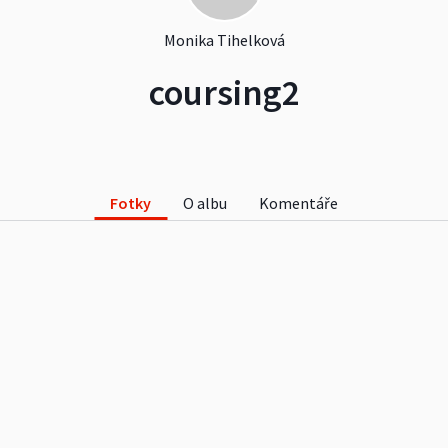
Monika Tihelková
coursing2
Fotky
O albu
Komentáře