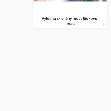
Výlet na skleněný most Biokovo,
jantoso
Nebeska Šetnica. Průvodkyně
byla perfektní