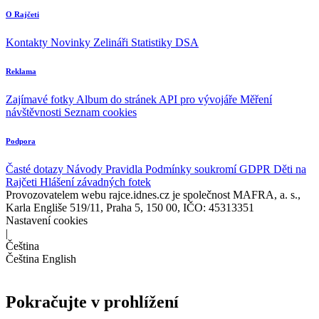
O Rajčeti
Kontakty
Novinky
Zelináři
Statistiky DSA
Reklama
Zajímavé fotky
Album do stránek
API pro vývojáře
Měření
návštěvnosti
Seznam cookies
Podpora
Časté dotazy
Návody
Pravidla
Podmínky soukromí
GDPR
Děti na
Rajčeti
Hlášení závadných fotek
Provozovatelem webu rajce.idnes.cz je společnost MAFRA, a. s.,
Karla Engliše 519/11, Praha 5, 150 00, IČO: 45313351
Nastavení cookies
|
Čeština
Čeština
English
Pokračujte v prohlížení