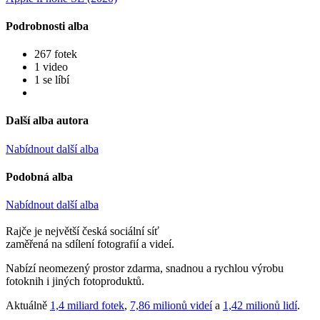
Podrobnosti alba
267 fotek
1 video
1 se líbí
Další alba autora
Nabídnout další alba
Podobná alba
Nabídnout další alba
Rajče je největší česká sociální síť
zaměřená na sdílení fotografií a videí.
Nabízí neomezený prostor zdarma, snadnou a rychlou výrobu
fotoknih i jiných fotoproduktů.
Aktuálně
1,4 miliard fotek
,
7,86 milionů videí
a
1,42 milionů lidí
.