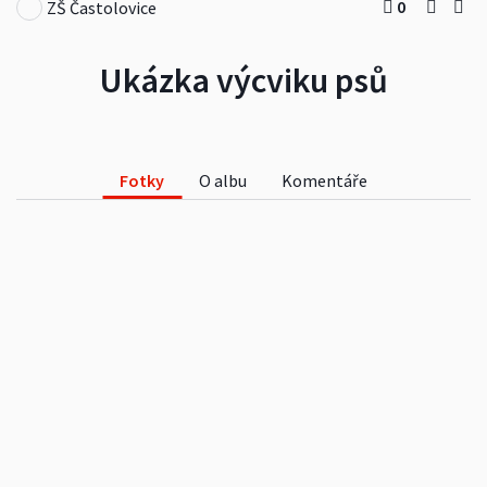
0
ZŠ Častolovice
Ukázka výcviku psů
Fotky
O albu
Komentáře