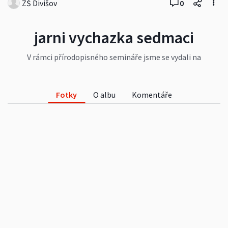
ZŠ Divišov
0
jarni vychazka sedmaci
V rámci přírodopisného semináře jsme se vydali na
první jarní vycházku. Tentokrát jsme se zaměřili
na jarní rostliny a začali jsme si vytvářet vlastní
herbář.
Fotky
O albu
Komentáře