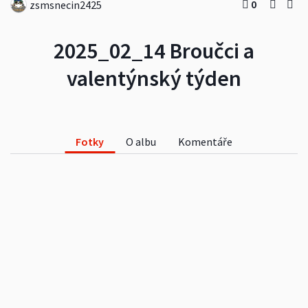
0
zsmsnecin2425
2025_02_14 Broučci a
valentýnský týden
Fotky
O albu
Komentáře