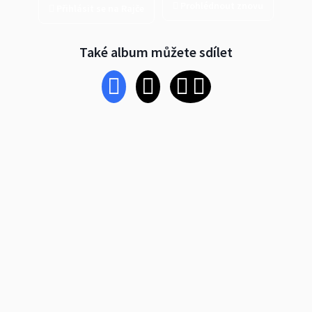
Prohlédnout znovu
Přihlásit se na Rajče
Také album můžete sdílet