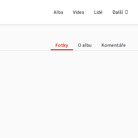
slích a koloběžkách
Alba
Videa
Lidé
Další
Fotky
O albu
Komentáře