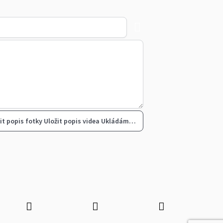
it popis fotky
Uložit popis videa
Ukládám…