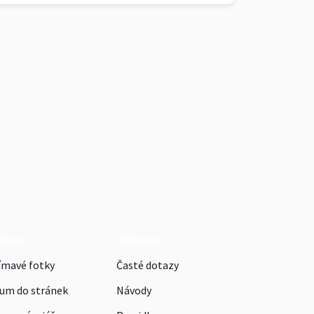
klama
Podpora
ímavé fotky
Časté dotazy
um do stránek
Návody