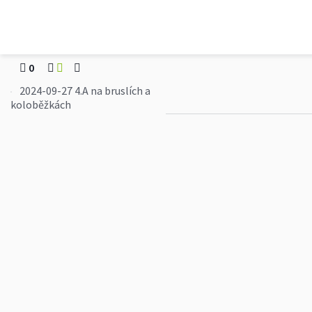
zsrosi
2024-09-27 4.A na bru
0
2024-09-27 4.A na bruslích a
koloběžkách