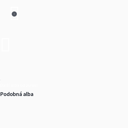
Další alba od zsrosi
Podobná alba