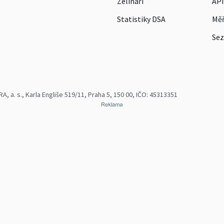
Zelináři
API
Statistiky DSA
Měř
Sez
 a. s., Karla Engliše 519/11, Praha 5, 150 00, IČO: 45313351