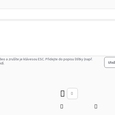
deo a zrušíte je klávesou ESC.
Přidejte do popisu štítky (např.
Ulož
idí.